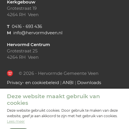
Kerkgebouw
Grotestraat 19
4264 RH Veen
T
0416 - 693 436
M
info@hervormdveen.nl
Hervormd Centrum
Grotestraat 25
4264 RH Veen
© 2026 - Hervormde Gemeente Veen
Privacy- en cookiebeleid
|
ANBI
|
Downloads
Deze website maakt gebruik van
cookies
Deze website gebruikt cookies. Door gebruik te maken van deze
website, geef je aan akkoord te zijn met het gebruik van cookies.
Lees meer