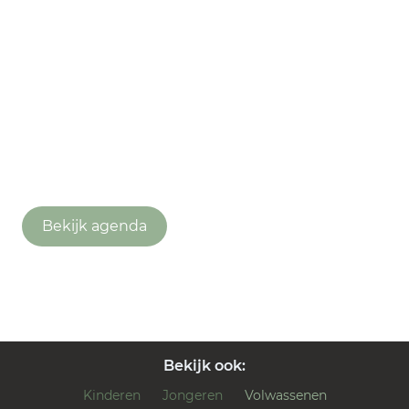
Kom je ook?
We organiseren met volwassenen onder
elkaar activiteiten rondom de Bijbel. Ben je
benieuwd of je het leuk vindt? Kom dan
gezellig een keertje langs!
Bekijk agenda
Bekijk ook:
Kinderen
Jongeren
Volwassenen